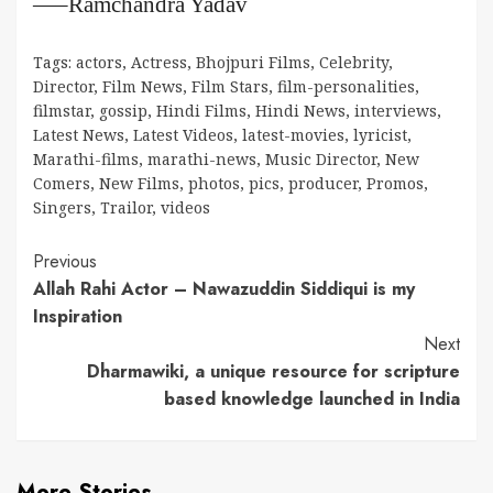
—–Ramchandra Yadav
Tags:
actors
,
Actress
,
Bhojpuri Films
,
Celebrity
,
Director
,
Film News
,
Film Stars
,
film-personalities
,
filmstar
,
gossip
,
Hindi Films
,
Hindi News
,
interviews
,
Latest News
,
Latest Videos
,
latest-movies
,
lyricist
,
Marathi-films
,
marathi-news
,
Music Director
,
New
Comers
,
New Films
,
photos
,
pics
,
producer
,
Promos
,
Singers
,
Trailor
,
videos
Continue
Previous
Allah Rahi Actor – Nawazuddin Siddiqui is my
Reading
Inspiration
Next
Dharmawiki, a unique resource for scripture
based knowledge launched in India
More Stories