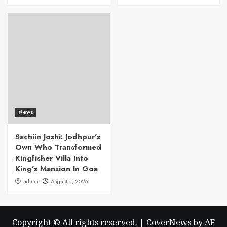
News
Sachiin Joshi: Jodhpur’s
Own Who Transformed
Kingfisher Villa Into
King’s Mansion In Goa
admin
August 6, 2026
Copyright © All rights reserved.
|
CoverNews
by AF