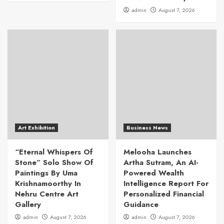
admin
August 7, 2026
Art Exhibition
Business News
“Eternal Whispers Of
Melooha Launches
Stone” Solo Show Of
Artha Sutram, An AI-
Paintings By Uma
Powered Wealth
Krishnamoorthy In
Intelligence Report For
Nehru Centre Art
Personalized Financial
Gallery
Guidance
admin
August 7, 2026
admin
August 7, 2026