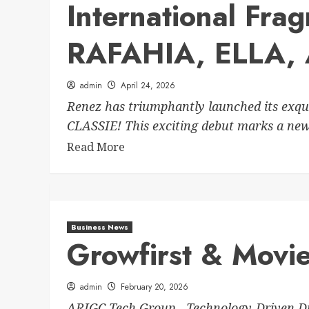
International Fra
RAFAHIA, ELLA, 
admin
April 24, 2026
Renez has triumphantly launched its exq
CLASSIE! This exciting debut marks a new 
Read More
Business News
Growfirst & Movi
admin
February 20, 2026
ARIGC Tech Group - Technology-Driven Di