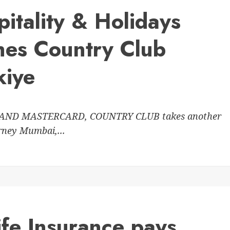
itality & Holidays
hes Country Club
kiye
HAILAND MASTERCARD, COUNTRY CLUB takes another
rney Mumbai,...
ife Insurance pays