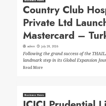
Business News
Country Club Hosp
Private Ltd Launc
Mastercard – Tur
admin
July 28, 2026
Following the grand success of the T
landmark step in its Global Expansion Jou
Read More
Business News
ICICI Prudential L