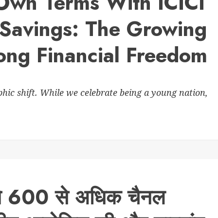
 Own Terms With ICICI
 Savings: The Growing
long Financial Freedom
phic shift. While we celebrate being a young nation,
 ने 600 से अधिक चैनल