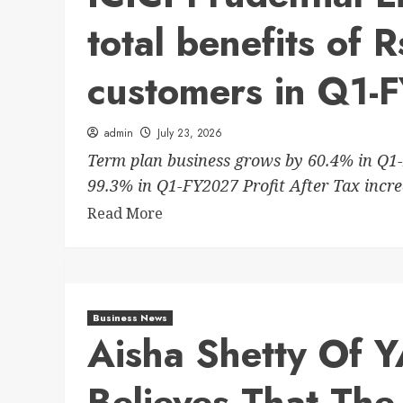
total benefits of 
customers in Q1-
admin
July 23, 2026
Term plan business grows by 60.4% in Q1-
99.3% in Q1-FY2027 Profit After Tax incre
Read More
Business News
Aisha Shetty O
Believes That The 