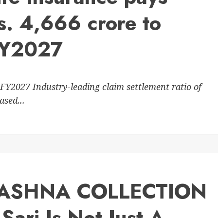
Rs. 4,666 crore to
FY2027
FY2027 Industry-leading claim settlement ratio of
ased...
f YASHNA COLLECTION
Sari Is Not Just A