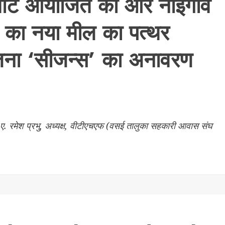
ल मीट आयोजित की और नाइगांव
ैली का नया मील का पत्थर
ोजना ‘सीजन्स’ का अनावरण
ी.ए. रमेश प्रभु, अध्यक्ष, वीटीएचएफ (वसई तालुका सहकारी आवास संघ