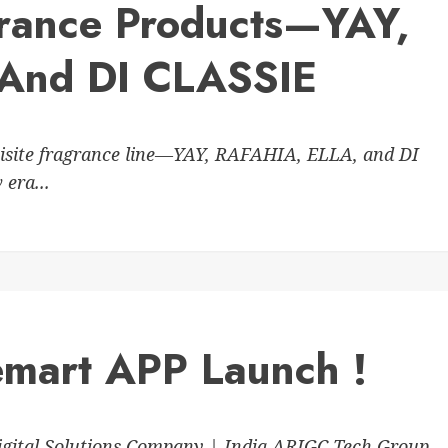
grance Products—YAY,
And DI CLASSIE
uisite fragrance line—YAY, RAFAHIA, ELLA, and DI
era...
emart APP Launch !
gital Solutions Company | India ARIGC Tech Group