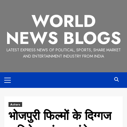
Skip
to
WORLD
content
NEWS BLOGS
LATEST EXPRESS NEWS OF POLITICAL, SPORTS, SHARE MARKET
AND ENTERTAINMENT INDUSTRY FROM INDIA
Primary
Menu
Actors
भोजपुरी फिल्मों के दिग्गज