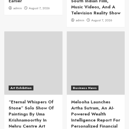
Earlier
South Indian Film,
Music Videos, And A
admin
August 7, 2026
Television Reality Show
admin
August 7, 2026
Art Exhibition
Business News
“Eternal Whispers Of
Melooha Launches
Stone” Solo Show Of
Artha Sutram, An AI-
Paintings By Uma
Powered Wealth
Krishnamoorthy In
Intelligence Report For
Nehru Centre Art
Personalized Financial