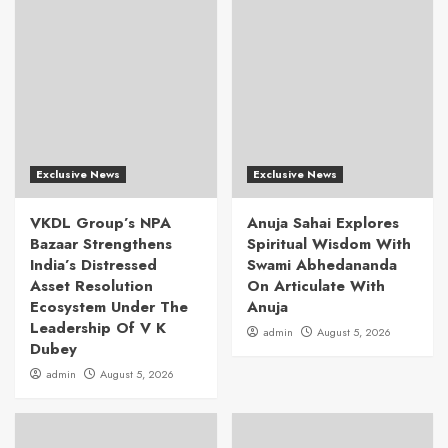
Exclusive News
Exclusive News
VKDL Group’s NPA
Anuja Sahai Explores
Bazaar Strengthens
Spiritual Wisdom With
India’s Distressed
Swami Abhedananda
Asset Resolution
On Articulate With
Ecosystem Under The
Anuja
Leadership Of V K
admin
August 5, 2026
Dubey
admin
August 5, 2026