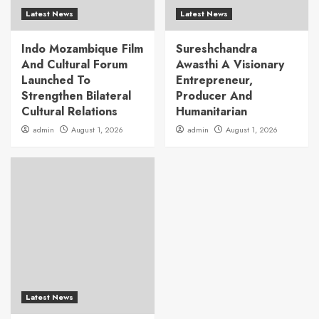
Latest News
Latest News
Indo Mozambique Film
Sureshchandra
And Cultural Forum
Awasthi A Visionary
Launched To
Entrepreneur,
Strengthen Bilateral
Producer And
Cultural Relations
Humanitarian
admin
August 1, 2026
admin
August 1, 2026
Latest News