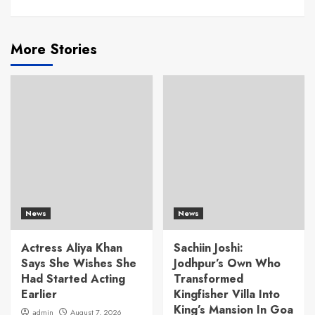
More Stories
News
News
Actress Aliya Khan
Sachiin Joshi:
Says She Wishes She
Jodhpur’s Own Who
Had Started Acting
Transformed
Earlier
Kingfisher Villa Into
King’s Mansion In Goa
admin
August 7, 2026