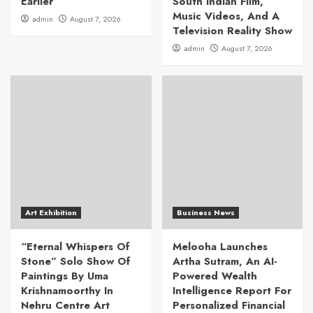
Earlier
South Indian Film,
Music Videos, And A
admin
August 7, 2026
Television Reality Show
admin
August 7, 2026
Art Exhibition
Business News
“Eternal Whispers Of
Melooha Launches
Stone” Solo Show Of
Artha Sutram, An AI-
Paintings By Uma
Powered Wealth
Krishnamoorthy In
Intelligence Report For
Nehru Centre Art
Personalized Financial