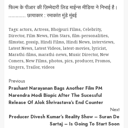
फिल्म के पीआर की ज़िम्मेदारी लिड माईन्स मीडिया ने निभाई है।
………… छायाकार : रमाकांत मुंडे मुंबई
Tags:
actors
,
Actress
,
Bhojpuri Films
,
Celebrity
,
Director
,
Film News
,
Film Stars
,
film-personalities
,
filmstar
,
gossip
,
Hindi Films
,
Hindi News
,
interviews
,
Latest News
,
Latest Videos
,
latest-movies
,
lyricist
,
Marathi-films
,
marathi-news
,
Music Director
,
New
Comers
,
New Films
,
photos
,
pics
,
producer
,
Promos
,
Singers
,
Trailor
,
videos
Continue
Previous
Prashant Narayanan Bags Another Film PM
Reading
Narendra Modi Biopic After The Sucessful
Release Of Alok Shrivastava’s End Counter
Next
Producer Divesh Kumar’s Reality Show – Suran De
Sartaj – Is Going To Start Soon