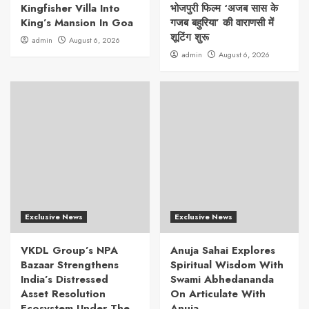
Kingfisher Villa Into
भोजपुरी फिल्म ‘अजब सास के
King’s Mansion In Goa
गजब बहुरिया’ की वाराणसी में
शूटिंग शुरू
admin
August 6, 2026
admin
August 6, 2026
Exclusive News
Exclusive News
VKDL Group’s NPA
Anuja Sahai Explores
Bazaar Strengthens
Spiritual Wisdom With
India’s Distressed
Swami Abhedananda
Asset Resolution
On Articulate With
Ecosystem Under The
Anuja