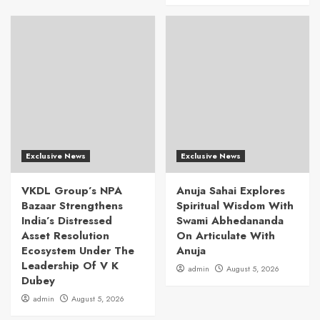
Exclusive News
Exclusive News
VKDL Group’s NPA
Anuja Sahai Explores
Bazaar Strengthens
Spiritual Wisdom With
India’s Distressed
Swami Abhedananda
Asset Resolution
On Articulate With
Ecosystem Under The
Anuja
Leadership Of V K
admin
August 5, 2026
Dubey
admin
August 5, 2026