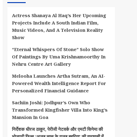
Actress Shanaya Al Haq’s Her Upcoming
Projects Include A South Indian Film,
Music Videos, And A Television Reality
Show
“Eternal Whispers Of Stone” Solo Show
Of Paintings By Uma Krishnamoorthy In
Nehru Centre Art Gallery
Melooha Launches Artha Sutram, An AI-
Powered Wealth Intelligence Report For
Personalized Financial Guidance
Sachiin Joshi: Jodhpur’s Own Who
Transformed Kingfisher Villa Into King’s
Mansion In Goa
निर्देशक धीरज ठाकुर, पेरीजी नेटवर्क और एमटी सिनेमा की
भोजपुरी फिल्म ‘अजब सास के गजब बहुरिया’ की वाराणसी में