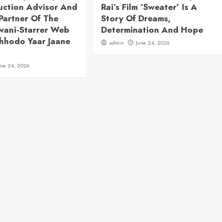
uction Advisor And
Rai’s Film ‘Sweater’ Is A
Partner Of The
Story Of Dreams,
jwani-Starrer Web
Determination And Hope
Chhodo Yaar Jaane
admin
June 24, 2026
une 24, 2026