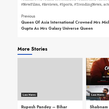
#NewFilms
,
#Reviews
,
#Sports
,
#TrendingNews
,
act
Continue
Previous
Queen Of Asia International Crowned Mrs Mic
Reading
Gupta As Mrs Galaxy Universe Queen
More Stories
Leo News
Leo News
Rupesh Pandey – Bihar
Shabnam K