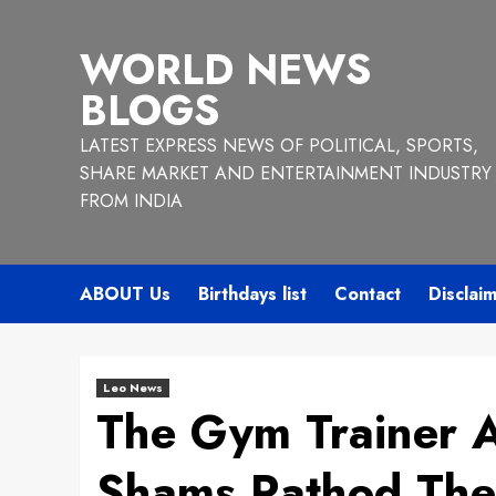
Skip
to
WORLD NEWS
content
BLOGS
LATEST EXPRESS NEWS OF POLITICAL, SPORTS,
SHARE MARKET AND ENTERTAINMENT INDUSTRY
FROM INDIA
ABOUT Us
Birthdays list
Contact
Disclai
Leo News
The Gym Trainer 
Shams Rathod The