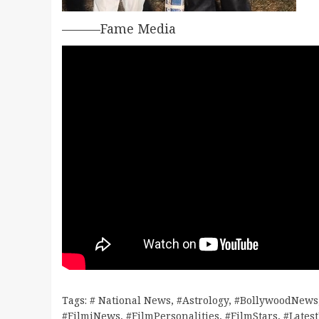
———Fame Media
Tags:
# National News
,
#Astrology
,
#BollywoodNews
#FilmiNews
,
#FilmPersonalities
,
#FilmStars
,
#Lates