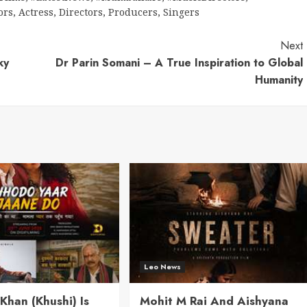
ors
,
Actress
,
Directors
,
Producers
,
Singers
Next
ky
Dr Parin Somani – A True Inspiration to Global
Humanity
Leo News
han (Khushi) Is
Mohit M Rai And Aishyana