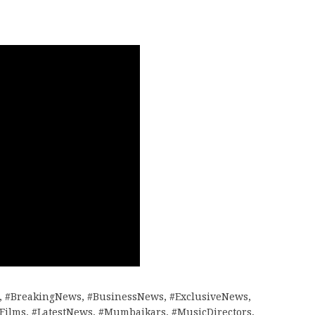
,
#BreakingNews
,
#BusinessNews
,
#ExclusiveNews
,
tFilms
,
#LatestNews
,
#Mumbaikars
,
#MusicDirectors
,