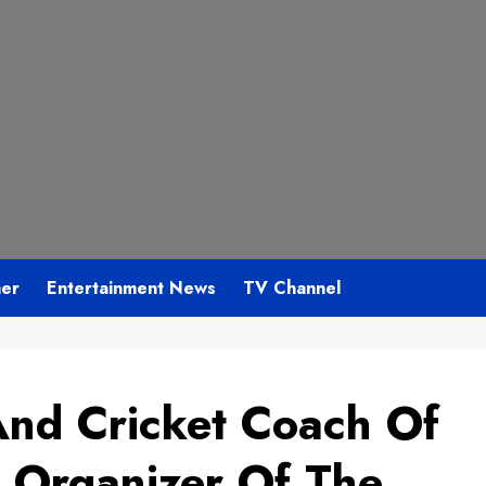
mer
Entertainment News
TV Channel
And Cricket Coach Of
 Organizer Of The