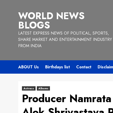
Skip
to
WORLD NEWS
content
BLOGS
LATEST EXPRESS NEWS OF POLITICAL, SPORTS,
SHARE MARKET AND ENTERTAINMENT INDUSTRY
FROM INDIA
ABOUT Us
Birthdays list
Contact
Disclai
Actress
Albums
Producer Namrata
Alok Shrivastava R