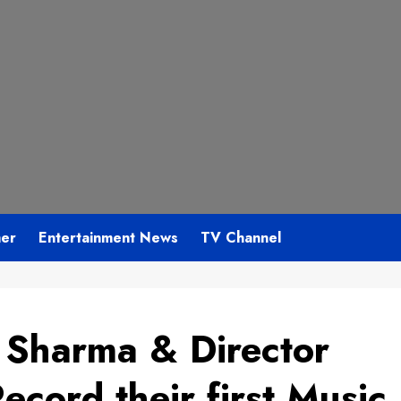
mer
Entertainment News
TV Channel
 Sharma & Director
ecord their first Music