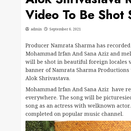
Video To Be Shot
admin
September 6, 2021
Producer Namrata Sharma has recorded 
Mohammad Irfan And Sana Aziz and melo
will be shot in beautiful foreign locales
banner of Namrata Sharma Productions 
Alok Shrivastava.
Mohammad Irfan And Sana Aziz have rend
everywhere. The song will be picturesi
song as an actress with welknown actor. 
completed on popular music channel.