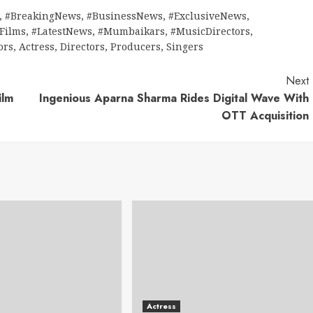
,
#BreakingNews
,
#BusinessNews
,
#ExclusiveNews
,
tFilms
,
#LatestNews
,
#Mumbaikars
,
#MusicDirectors
,
ors
,
Actress
,
Directors
,
Producers
,
Singers
Next
ilm
Ingenious Aparna Sharma Rides Digital Wave With
OTT Acquisition
Actress