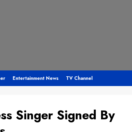
mer
Entertainment News
TV Channel
ss Singer Signed By
s