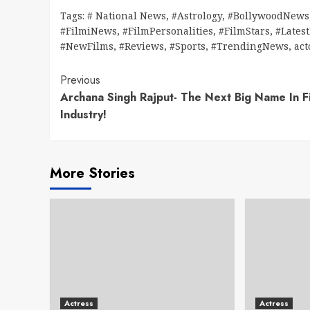
Tags:
# National News
,
#Astrology
,
#BollywoodNews
#FilmiNews
,
#FilmPersonalities
,
#FilmStars
,
#Lates
#NewFilms
,
#Reviews
,
#Sports
,
#TrendingNews
,
act
Continue
Previous
Archana Singh Rajput- The Next Big Name In F
Reading
Industry!
More Stories
Actress
Actress