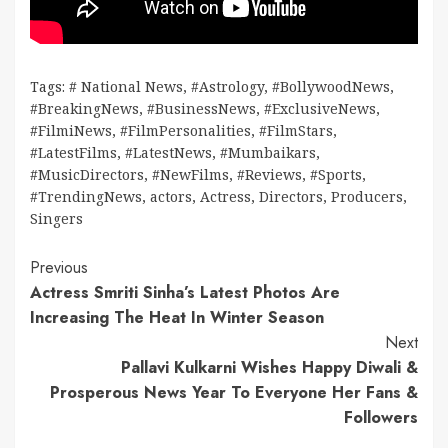
Tags:
# National News
,
#Astrology
,
#BollywoodNews
,
#BreakingNews
,
#BusinessNews
,
#ExclusiveNews
,
#FilmiNews
,
#FilmPersonalities
,
#FilmStars
,
#LatestFilms
,
#LatestNews
,
#Mumbaikars
,
#MusicDirectors
,
#NewFilms
,
#Reviews
,
#Sports
,
#TrendingNews
,
actors
,
Actress
,
Directors
,
Producers
,
Singers
Continue
Previous
Actress Smriti Sinha’s Latest Photos Are
Reading
Increasing The Heat In Winter Season
Next
Pallavi Kulkarni Wishes Happy Diwali &
Prosperous News Year To Everyone Her Fans &
Followers