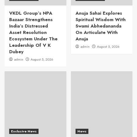
VKDL Group’s NPA
Anuja Sahai Explores
Bazaar Strengthens
Spiritual Wisdom With
India’s Distressed
Swami Abhedananda
Asset Resolution
On Articulate With
Ecosystem Under The
Anuja
Leadership Of V K
admin
August 5, 2026
Dubey
admin
August 5, 2026
Exclusive News
News