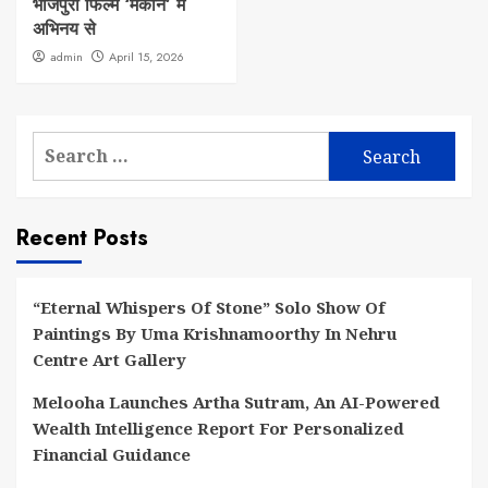
भोजपुरी फिल्म ‘मकान’ में
अभिनय से
admin
April 15, 2026
Search
for:
Recent Posts
“Eternal Whispers Of Stone” Solo Show Of
Paintings By Uma Krishnamoorthy In Nehru
Centre Art Gallery
Melooha Launches Artha Sutram, An AI-Powered
Wealth Intelligence Report For Personalized
Financial Guidance