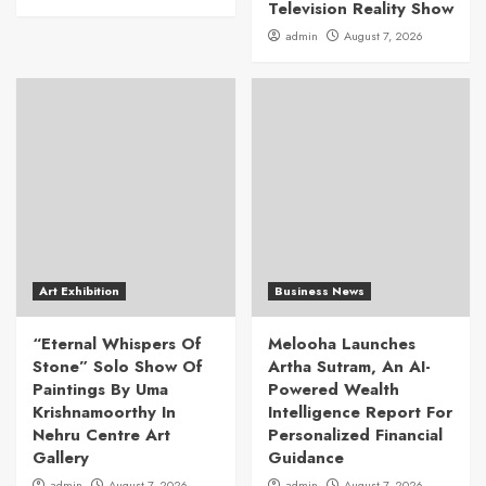
Television Reality Show
admin
August 7, 2026
Art Exhibition
Business News
“Eternal Whispers Of
Melooha Launches
Stone” Solo Show Of
Artha Sutram, An AI-
Paintings By Uma
Powered Wealth
Krishnamoorthy In
Intelligence Report For
Nehru Centre Art
Personalized Financial
Gallery
Guidance
admin
August 7, 2026
admin
August 7, 2026