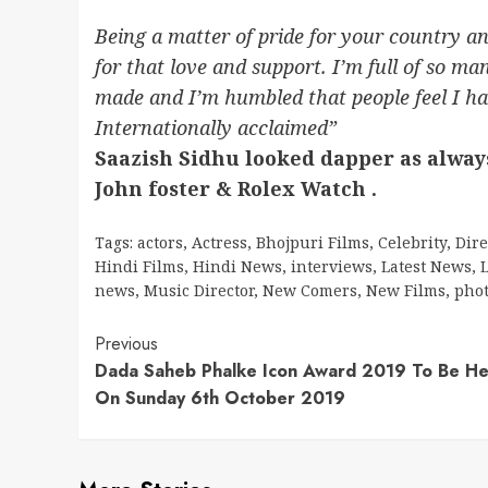
Being a matter of pride for your country an
for that love and support. I’m full of so m
made and I’m humbled that people feel I ha
Internationally acclaimed”
Saazish Sidhu looked dapper as alway
John foster & Rolex Watch
.
Tags:
actors
,
Actress
,
Bhojpuri Films
,
Celebrity
,
Dire
Hindi Films
,
Hindi News
,
interviews
,
Latest News
,
L
news
,
Music Director
,
New Comers
,
New Films
,
pho
Continue
Previous
Dada Saheb Phalke Icon Award 2019 To Be He
Reading
On Sunday 6th October 2019