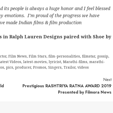
d its people is always a huge honor and I feel blessed
any emotions. I’m proud of the progress we have
ve made Indian films & film production
s in Ralph Lauren Designs paired with Shoe by
ctor
,
Film News
,
Film Stars
,
film-personalities
,
filmstar
,
gossip
,
atest Videos
,
latest-movies
,
lyricist
,
Marathi-films
,
marathi-
tos
,
pics
,
producer
,
Promos
,
Singers
,
Trailor
,
videos
Next
ld
Prestigious RASHTRIYA RATNA AWARD 2019
Presented by Filmora News