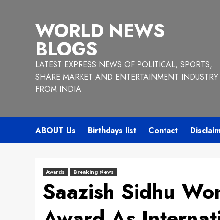
Skip
to
WORLD NEWS
content
BLOGS
LATEST EXPRESS NEWS OF POLITICAL, SPORTS,
SHARE MARKET AND ENTERTAINMENT INDUSTRY
FROM INDIA
ABOUT Us
Birthdays list
Contact
Disclai
Awards
Breaking News
Saazish Sidhu Won
Award As Internat