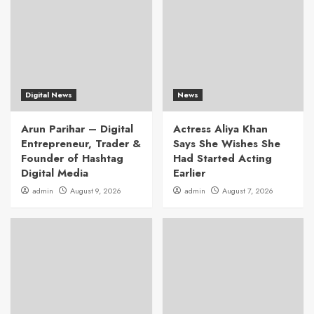
Digital News
News
Arun Parihar – Digital
Actress Aliya Khan
Entrepreneur, Trader &
Says She Wishes She
Founder of Hashtag
Had Started Acting
Digital Media
Earlier
admin
August 9, 2026
admin
August 7, 2026