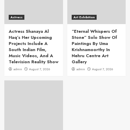
Actress
Art Exhibition
Actress Shanaya Al
“Eternal Whispers Of
Haq’s Her Upcoming
Stone” Solo Show Of
Projects Include A
Paintings By Uma
South Indian Film,
Krishnamoorthy In
Music Videos, And A
Nehru Centre Art
Television Reality Show
Gallery
admin
August 7, 2026
admin
August 7, 2026