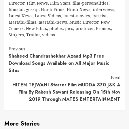
Director
,
Film News
,
Film Stars
,
film-personalities
,
filmstar
,
gossip
,
Hindi Films
,
Hindi News
,
interviews
,
Latest News
,
Latest Videos
,
latest-movies
,
lyricist
,
Marathi-films
,
marathi-news
,
Music Director
,
New
Comers
,
New Films
,
photos
,
pics
,
producer
,
Promos
,
Singers
,
Trailor
,
videos
Continue
Previous
Shaheed Chandrashekhar Azaad Mp3 Free
Reading
Download Songs Available on All Major Music
Sites
Next
HITEN TEJWANI Starrer Film MUDDA 370 J&K A
Film By Rakesh Sawant Releasing On 15th Nov
2019 Through MATES ENTERTAINMENT
More Stories