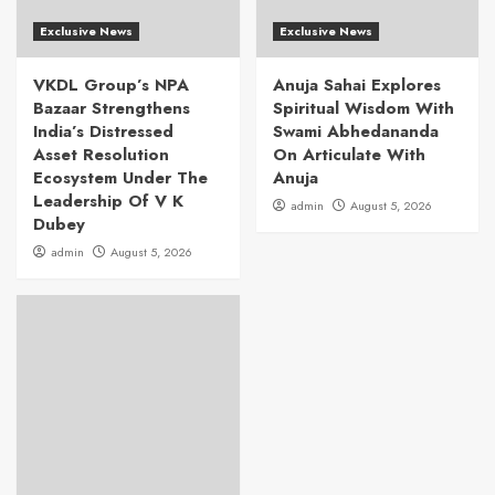
Exclusive News
Exclusive News
VKDL Group’s NPA
Anuja Sahai Explores
Bazaar Strengthens
Spiritual Wisdom With
India’s Distressed
Swami Abhedananda
Asset Resolution
On Articulate With
Ecosystem Under The
Anuja
Leadership Of V K
admin
August 5, 2026
Dubey
admin
August 5, 2026