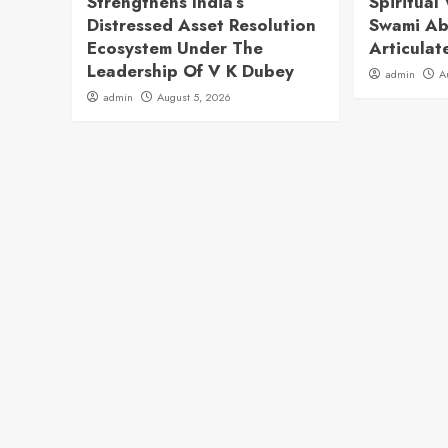
Strengthens India’s
Spiritua
Distressed Asset Resolution
Swami A
Ecosystem Under The
Articulat
Leadership Of V K Dubey
admin
A
admin
August 5, 2026