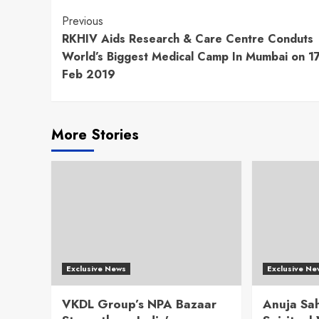
Continue
Previous
RKHIV Aids Research & Care Centre Conduts
Reading
World’s Biggest Medical Camp In Mumbai on 1
Feb 2019
More Stories
Exclusive News
Exclusive Ne
VKDL Group’s NPA Bazaar
Anuja Sah