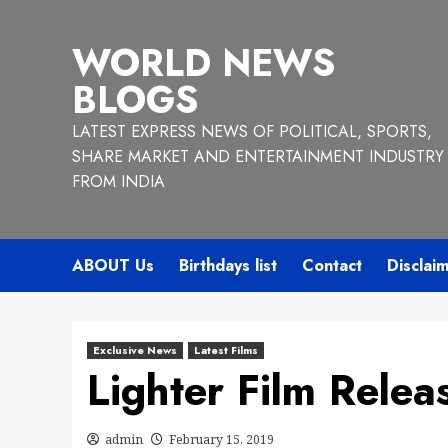
Skip
to
WORLD NEWS
content
BLOGS
LATEST EXPRESS NEWS OF POLITICAL, SPORTS,
SHARE MARKET AND ENTERTAINMENT INDUSTRY
FROM INDIA
ABOUT Us
Birthdays list
Contact
Disclai
Exclusive News
Latest Films
Lighter Film Relea
admin
February 15, 2019