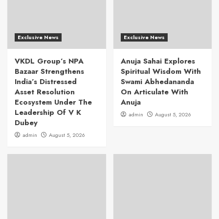
Exclusive News
Exclusive News
VKDL Group’s NPA
Anuja Sahai Explores
Bazaar Strengthens
Spiritual Wisdom With
India’s Distressed
Swami Abhedananda
Asset Resolution
On Articulate With
Ecosystem Under The
Anuja
Leadership Of V K
admin
August 5, 2026
Dubey
admin
August 5, 2026