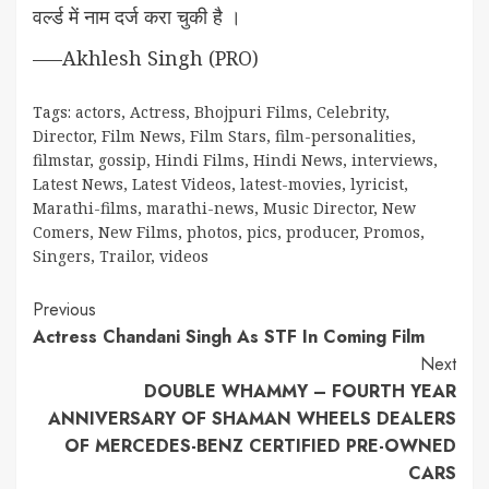
वर्ल्ड में नाम दर्ज करा चुकी है ।
—–Akhlesh Singh (PRO)
Tags:
actors
,
Actress
,
Bhojpuri Films
,
Celebrity
,
Director
,
Film News
,
Film Stars
,
film-personalities
,
filmstar
,
gossip
,
Hindi Films
,
Hindi News
,
interviews
,
Latest News
,
Latest Videos
,
latest-movies
,
lyricist
,
Marathi-films
,
marathi-news
,
Music Director
,
New
Comers
,
New Films
,
photos
,
pics
,
producer
,
Promos
,
Singers
,
Trailor
,
videos
Continue
Previous
Actress Chandani Singh As STF In Coming Film
Reading
Next
DOUBLE WHAMMY – FOURTH YEAR
ANNIVERSARY OF SHAMAN WHEELS DEALERS
OF MERCEDES-BENZ CERTIFIED PRE-OWNED
CARS