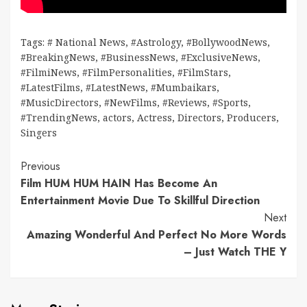
Tags:
# National News
,
#Astrology
,
#BollywoodNews
,
#BreakingNews
,
#BusinessNews
,
#ExclusiveNews
,
#FilmiNews
,
#FilmPersonalities
,
#FilmStars
,
#LatestFilms
,
#LatestNews
,
#Mumbaikars
,
#MusicDirectors
,
#NewFilms
,
#Reviews
,
#Sports
,
#TrendingNews
,
actors
,
Actress
,
Directors
,
Producers
,
Singers
Continue
Previous
Film HUM HUM HAIN Has Become An
Reading
Entertainment Movie Due To Skillful Direction
Next
Amazing Wonderful And Perfect No More Words
– Just Watch THE Y