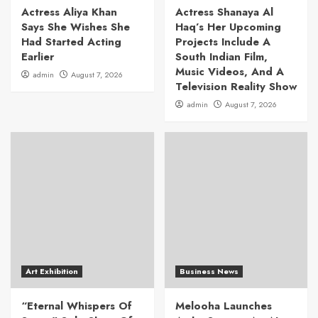
Actress Aliya Khan
Actress Shanaya Al
Says She Wishes She
Haq’s Her Upcoming
Had Started Acting
Projects Include A
Earlier
South Indian Film,
Music Videos, And A
admin
August 7, 2026
Television Reality Show
admin
August 7, 2026
Art Exhibition
Business News
“Eternal Whispers Of
Melooha Launches