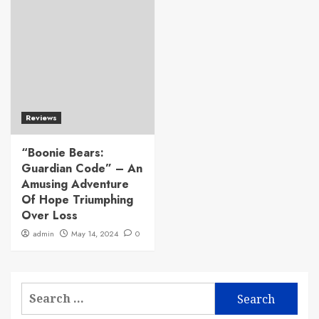
Reviews
“Boonie Bears:
Guardian Code” – An
Amusing Adventure
Of Hope Triumphing
Over Loss
admin
May 14, 2024
0
Search
for: