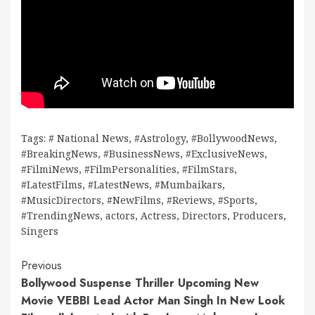
Tags:
# National News
,
#Astrology
,
#BollywoodNews
,
#BreakingNews
,
#BusinessNews
,
#ExclusiveNews
,
#FilmiNews
,
#FilmPersonalities
,
#FilmStars
,
#LatestFilms
,
#LatestNews
,
#Mumbaikars
,
#MusicDirectors
,
#NewFilms
,
#Reviews
,
#Sports
,
#TrendingNews
,
actors
,
Actress
,
Directors
,
Producers
,
Singers
Continue
Previous
Bollywood Suspense Thriller Upcoming New
Reading
Movie VEBBI Lead Actor Man Singh In New Look