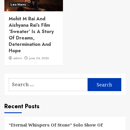
Leo News
Mohit M Rai And
Aishyana Rai’s Film
‘Sweater’ Is A Story
Of Dreams,
Determination And
Hope
admin
June 24, 2026
Search
for:
Recent Posts
“Eternal Whispers Of Stone” Solo Show Of