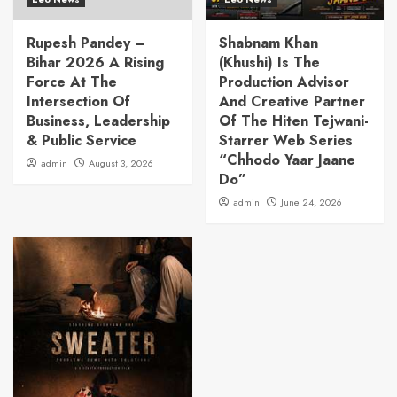
Rupesh Pandey –
Shabnam Khan
Bihar 2026 A Rising
(Khushi) Is The
Force At The
Production Advisor
Intersection Of
And Creative Partner
Business, Leadership
Of The Hiten Tejwani-
& Public Service
Starrer Web Series
“Chhodo Yaar Jaane
admin
August 3, 2026
Do”
admin
June 24, 2026