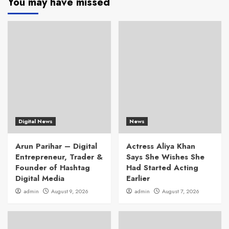
You may have missed
Digital News
News
Arun Parihar – Digital
Actress Aliya Khan
Entrepreneur, Trader &
Says She Wishes She
Founder of Hashtag
Had Started Acting
Digital Media
Earlier
admin
August 9, 2026
admin
August 7, 2026