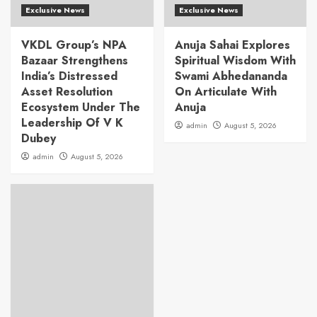
Exclusive News
Exclusive News
VKDL Group’s NPA
Anuja Sahai Explores
Bazaar Strengthens
Spiritual Wisdom With
India’s Distressed
Swami Abhedananda
Asset Resolution
On Articulate With
Ecosystem Under The
Anuja
Leadership Of V K
admin
August 5, 2026
Dubey
admin
August 5, 2026