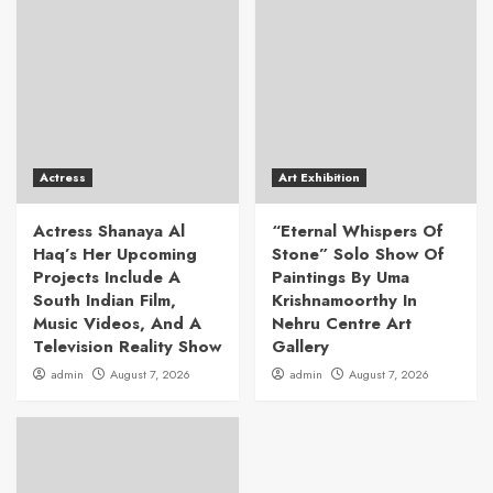
Actress
Art Exhibition
Actress Shanaya Al
“Eternal Whispers Of
Haq’s Her Upcoming
Stone” Solo Show Of
Projects Include A
Paintings By Uma
South Indian Film,
Krishnamoorthy In
Music Videos, And A
Nehru Centre Art
Television Reality Show
Gallery
admin
August 7, 2026
admin
August 7, 2026