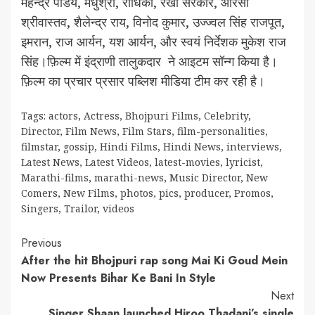
महेन्द्र पांडेय, मधुश्री, राधिका, रेखा सरकार, आरसी
श्रीवास्तव, शैलेन्द्र राय, विनोद कुमार, उज्ज्वल सिंह राजपूत,
इमरान, राज आर्यन, यश आर्यन, और स्वयं निर्देशक मुकेश राज
सिंह।फ़िल्म में इंद्राणी तालुकदार ने आइटम सॉन्ग किया है।
फ़िल्म का प्रचार प्रसार पब्लिश मीडिया टीम कर रही है।
Tags:
actors
,
Actress
,
Bhojpuri Films
,
Celebrity
,
Director
,
Film News
,
Film Stars
,
film-personalities
,
filmstar
,
gossip
,
Hindi Films
,
Hindi News
,
interviews
,
Latest News
,
Latest Videos
,
latest-movies
,
lyricist
,
Marathi-films
,
marathi-news
,
Music Director
,
New
Comers
,
New Films
,
photos
,
pics
,
producer
,
Promos
,
Singers
,
Trailor
,
videos
Continue
Previous
After the hit Bhojpuri rap song Mai Ki Goud Mein
Reading
Now Presents Bihar Ke Bani In Style
Next
Singer Shaan launched Hiroo Thadani’s single