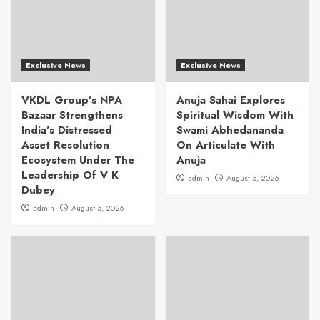
Exclusive News
Exclusive News
VKDL Group’s NPA
Anuja Sahai Explores
Bazaar Strengthens
Spiritual Wisdom With
India’s Distressed
Swami Abhedananda
Asset Resolution
On Articulate With
Ecosystem Under The
Anuja
Leadership Of V K
admin
August 5, 2026
Dubey
admin
August 5, 2026