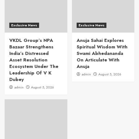
Exclusive News
Exclusive News
VKDL Group’s NPA
Anuja Sahai Explores
Bazaar Strengthens
Spiritual Wisdom With
India’s Distressed
Swami Abhedananda
Asset Resolution
On Articulate With
Ecosystem Under The
Anuja
Leadership Of V K
admin
August 5, 2026
Dubey
admin
August 5, 2026