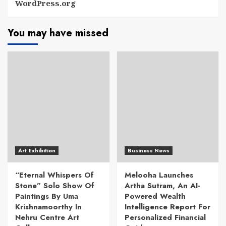
WordPress.org
You may have missed
Art Exhibition
Business News
“Eternal Whispers Of
Melooha Launches
Stone” Solo Show Of
Artha Sutram, An AI-
Paintings By Uma
Powered Wealth
Krishnamoorthy In
Intelligence Report For
Nehru Centre Art
Personalized Financial