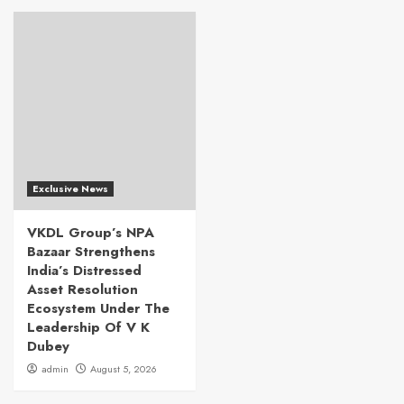
Exclusive News
VKDL Group’s NPA
Bazaar Strengthens
India’s Distressed
Asset Resolution
Ecosystem Under The
Leadership Of V K
Dubey
admin
August 5, 2026