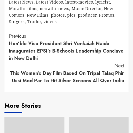
Latest News
,
Latest Videos
,
latest-movies
,
lyricist
,
Marathi-films
,
marathi-news
,
Music Director
,
New
Comers
,
New Films
,
photos
,
pics
,
producer
,
Promos
,
Singers
,
Trailor
,
videos
Continue
Previous
Hon’ble Vice President Shri Venkaiah Naidu
Reading
inaugurates EPSI’s B-Schools Leadership Conclave
in New Delhi
Next
This Women’s Day Film Based On Tripal Talaq Phir
Ussi Mod Par To Hit Silver Screens All Over India
More Stories