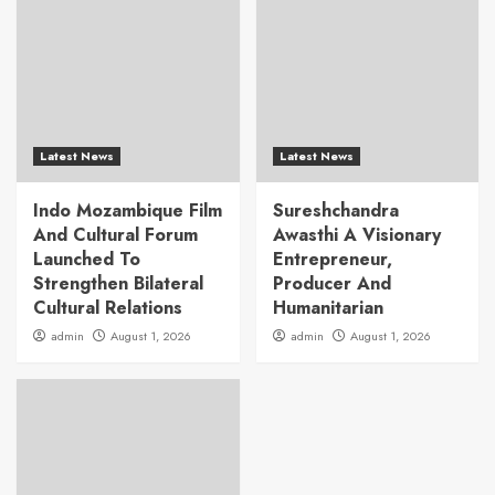
Latest News
Latest News
Indo Mozambique Film
Sureshchandra
And Cultural Forum
Awasthi A Visionary
Launched To
Entrepreneur,
Strengthen Bilateral
Producer And
Cultural Relations
Humanitarian
admin
August 1, 2026
admin
August 1, 2026